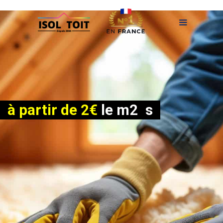
Aller
au
contenu
Menu
Avec ISOLTOIT,
l'isolation de combles
à partir de 2€
le m2