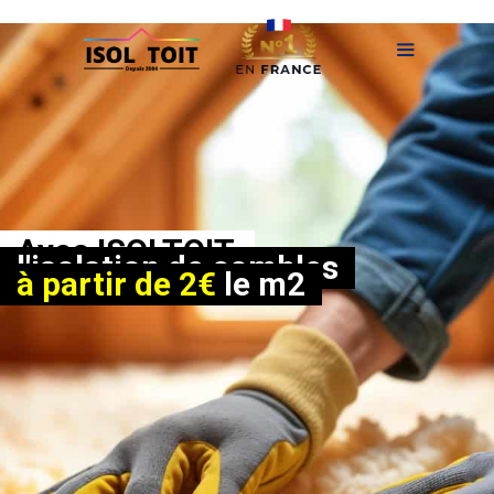
Aller
au
contenu
Menu
Avec ISOLTOIT,
l'isolation de combles
à partir de 2€
le m2