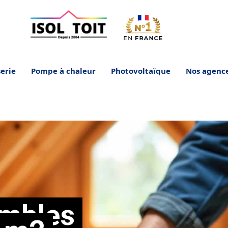
erie
Pompe à chaleur
Photovoltaïque
Nos agenc
ombles