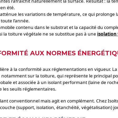
tes rafraîchit naturellement la surface. Résultat : la te
 en été.
e atténue les variations de température, ce qui prolonge
 toute l’année.
mmobile contenu dans le substrat et la capacité du comple
i la toiture végétale ne se substitue pas à une
isolation
NFORMITÉ AUX NORMES ÉNERGÉTIQ
ulière à la conformité aux réglementations en vigueur. 
otamment sur la toiture, qui représente le principal po
bale et associée à un isolant performant (laine de roche
e les seuils réglementaires.
isolant conventionnel mais agit en complément. Chez Isol
couche (support, isolation, étanchéité, végétalisation) j