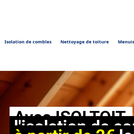
Aller
au
contenu
Isolation de combles
Nettoyage de toiture
Menuis
Avec ISOLTOIT,
l'isolation de c