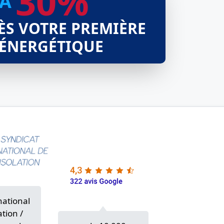
30%
’À
ÈS VOTRE PREMIÈRE
 ÉNERGÉTIQUE
national
ation /