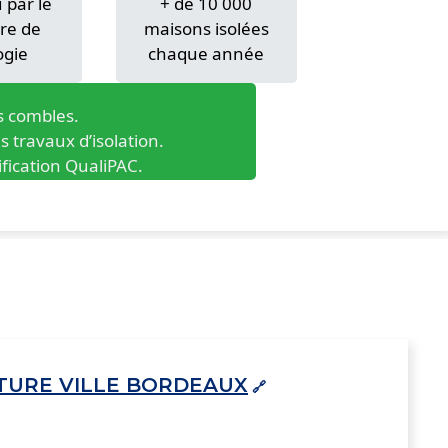
par le
+ de 10 000
re de
maisons isolées
ogie
chaque année
s combles.
 travaux d’isolation.
ification QualiPAC.
TURE VILLE BORDEAUX