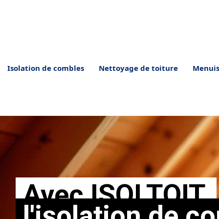
Aller
au
contenu
Isolation de combles
Nettoyage de toiture
Menuis
Avec ISOLTOIT,
l'isolation de c