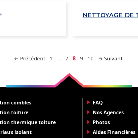
NETTOYAGE DE 
Page
Page
Page
Page
Page
←
Précédent
1
…
7
8
9
10
→
Suivant
ation combles
FAQ
tion toiture
Nos Agences
ation thermique toiture
Photos
riaux isolant
Aides Financières