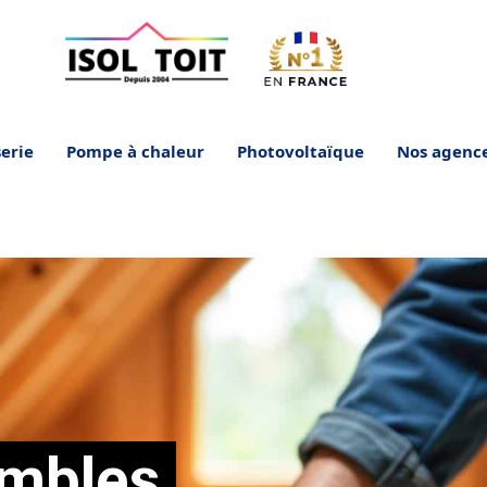
erie
Pompe à chaleur
Photovoltaïque
Nos agenc
ombles