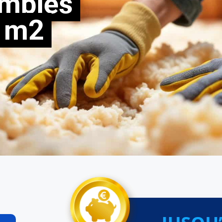
ombles
 m2