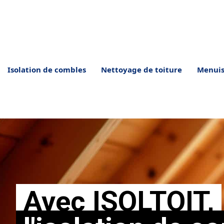
Aller
au
contenu
Isolation de combles
Nettoyage de toiture
Menuis
Avec ISOLTOIT,