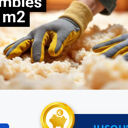
ombles
 m2