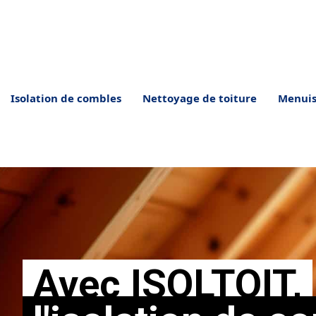
Aller
au
contenu
Isolation de combles
Nettoyage de toiture
Menuis
Avec ISOLTOIT,