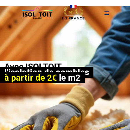
Aller
au
contenu
Menu
Avec ISOLTOIT,
l'isolation de combles
à partir de 2€
le m2